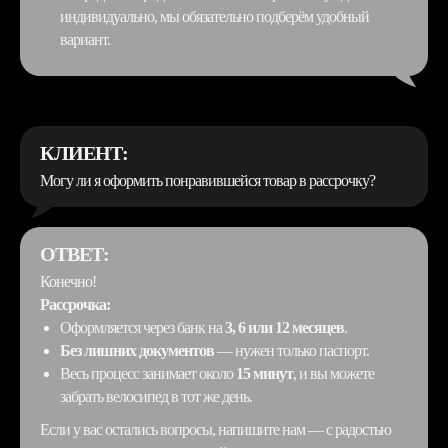
индивидуально, мы обязательно подберём удобный
вариант.
КЛИЕНТ:
Могу ли я оформить понравившейся товар в рассрочку?
ОТВЕТ:
Конечно!
Рассрочка:
Оформляется через банк на
3, 6 или 12 месяцев
.
Без лишних документов
— нужен только паспорт.
Весь процесс занимает около
15 минут
, и вы можете
забрать велосипед в тот же день.
Если у вас остались вопросы, напишите нам — с радостью