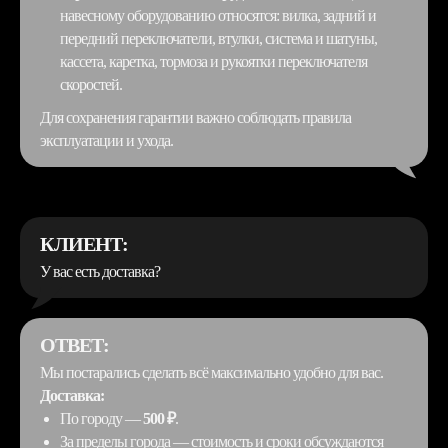
навесному оборудованию относятся: вилка, задний и
передний переключатели, втулки, система и шатуны,
кассета, каретка, тормоза и рукоятки переключателя
скоростей.
Для сохранения гарантии важно соблюдать правила
эксплуатации и ухода.
КЛИЕНТ:
У вас есть доставка?
ОТВЕТ:
Мы постарались сделать всё максимально удобно для вас.
Доставка:
По городу —
500 ₽
.
За пределы города — стоимость и сроки обсуждаются